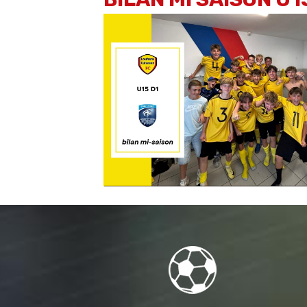
19H30
5
STADE
VS
CHEMINOTS
Louhans-
/
DIJON US
Cuiseaux F
VOIR TOUS LES MATCHS