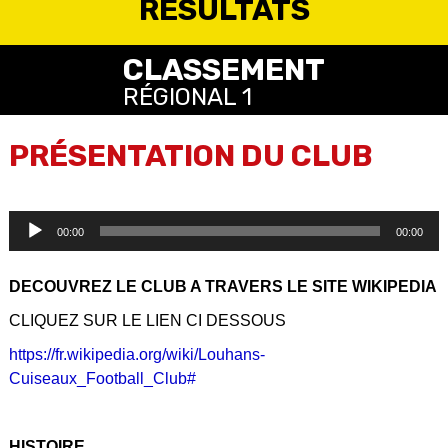
RÉSULTATS
SEP
5
CLASSEMENT
VOIR TOUS LES RÉSULTATS
RÉGIONAL 1
19H30
STADE
VOIR TOUS LES CLASSEMENTS
PRÉSENTATION DU CLUB
VS
Lecteur
00:00
00:00
audio
/
CHEMINOTS DIJON US
Louhans-Cuiseaux Fc
DECOUVREZ LE CLUB A TRAVERS LE SITE WIKIPEDIA
CLIQUEZ SUR LE LIEN CI DESSOUS
VOIR TOUS LES MATCHS
https://fr.wikipedia.org/wiki/Louhans-
Cuiseaux_Football_Club#
HISTOIRE