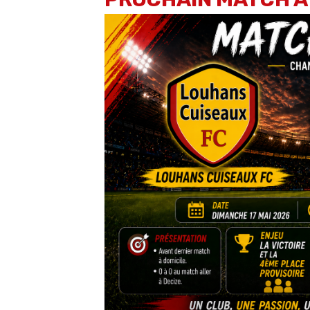
19H30
5
STADE
VS
CHEMINOTS
Louhans-
/
DIJON US
Cuiseaux F
VOIR TOUS LES MATCHS